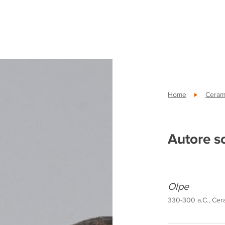
Home
Cerami
Autore s
Olpe
330-300 a.C., Cera