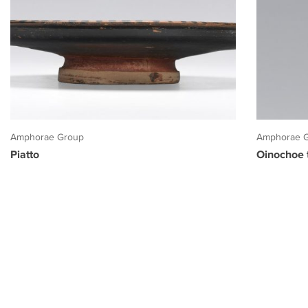
Amphorae Group
Amphorae 
Piatto
Oinochoe t
PROGETTO CULTURA