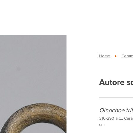
Home
Ceram
Autore s
Oinochoe tri
310-290 a.C., Cera
cm