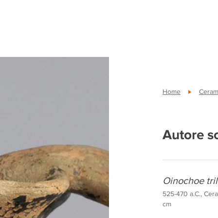
Home
Ceram
Autore s
Oinochoe tri
525-470 a.C., Cera
cm