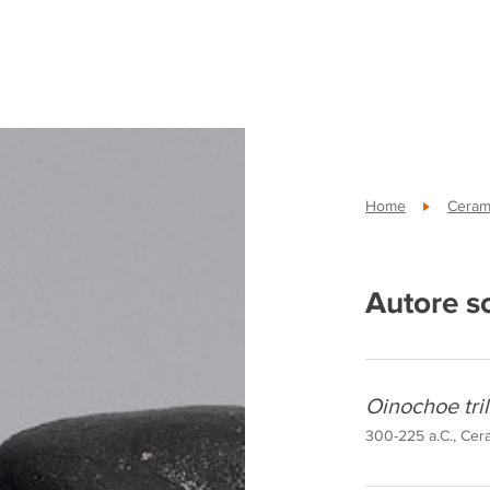
Home
Cerami
Autore s
Oinochoe tri
300-225 a.C., Cera