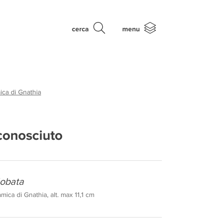
cerca
menu
ca di Gnathia
conosciuto
lobata
mica di Gnathia, alt. max 11,1 cm