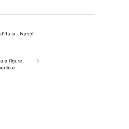
d'Italia - Napoli
a a figure
medio e