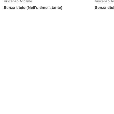
Vincenzo Accame
Vincenzo A
Senza titolo (Nell’ultimo istante)
Senza tito
PROGETTO CULTURA
INFORMAZIONI
CONTATTI