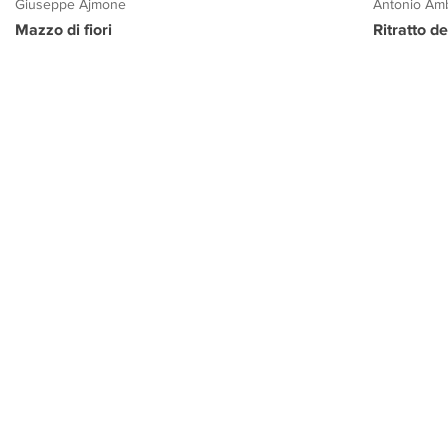
Giuseppe Ajmone
Antonio Amb
Mazzo di fiori
Ritratto d
PROGETTO CULTURA
INFORMAZIONI
CONTATTI