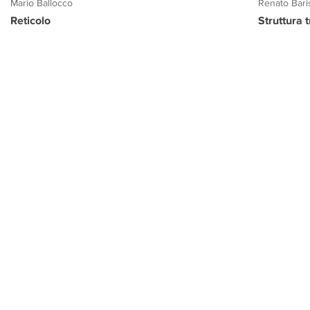
Mario Ballocco
Renato Bari
Reticolo
Struttura 
PROGETTO CULTURA
INFORMAZIONI
CONTATTI