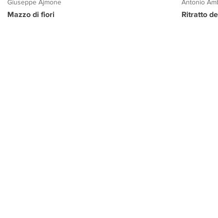
Giuseppe Ajmone
Antonio Amb
Mazzo di fiori
Ritratto d
PROGETTO CULTURA
INFORMAZIONI
CONTATTI