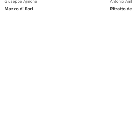
Giuseppe Ajmone
Antonio Amb
Mazzo di fiori
Ritratto d
PROGETTO CULTURA
INFORMAZIONI
CONTATTI