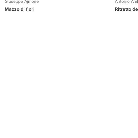
Giuseppe Ajmone
Antonio Amb
Mazzo di fiori
Ritratto d
PROGETTO CULTURA
INFORMAZIONI
CONTATTI