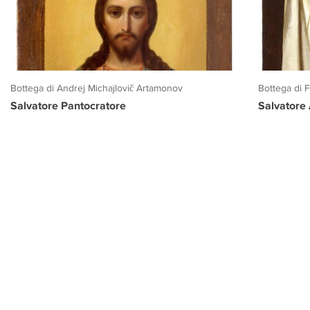
Bottega di Andrej Michajlovič Artamonov
Bottega di 
Salvatore Pantocratore
Salvatore
PROGETTO CULTURA
INFORMAZIONI