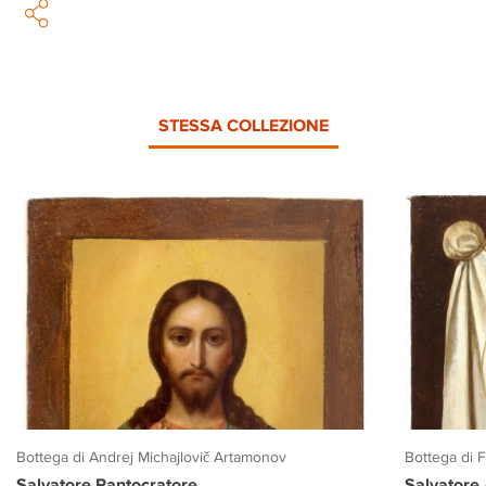
STESSA COLLEZIONE
Bottega di Andrej Michajlovič Artamonov
Bottega di 
Salvatore Pantocratore
Salvatore