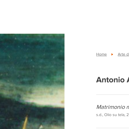
Home
Arte d
Antonio A
Matrimonio m
s.d., Olio su tela,