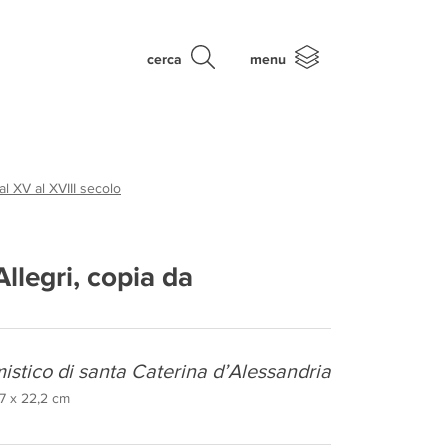
cerca
menu
al XV al XVIII secolo
llegri, copia da
istico di santa Caterina d’Alessandria
 27 x 22,2 cm