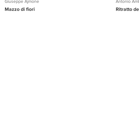
Giuseppe Ajmone
Antonio Amb
Mazzo di fiori
Ritratto d
PROGETTO CULTURA
INFORMAZIONI
CONTATTI