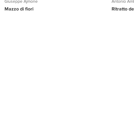
Giuseppe Ajmone
Antonio Amb
Mazzo di fiori
Ritratto d
PROGETTO CULTURA
INFORMAZIONI
CONTATTI