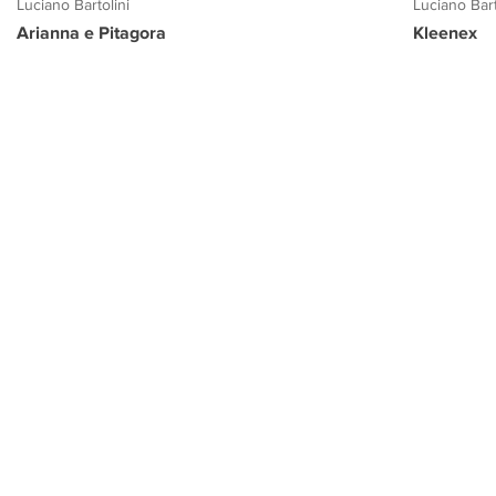
Luciano Bartolini
Luciano Bart
Arianna e Pitagora
Kleenex
PROGETTO CULTURA
INFORMAZIONI
CONTATTI