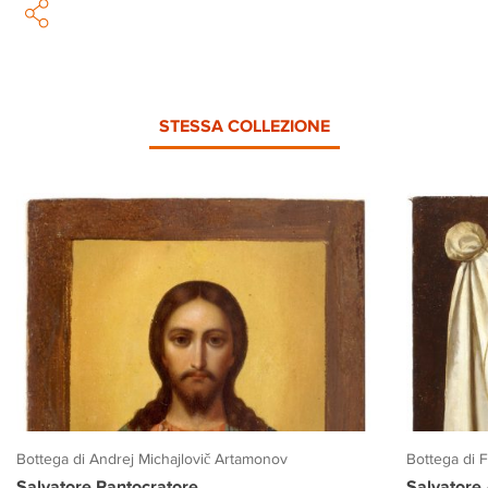
STESSA COLLEZIONE
Bottega di Andrej Michajlovič Artamonov
Bottega di 
Salvatore Pantocratore
Salvatore