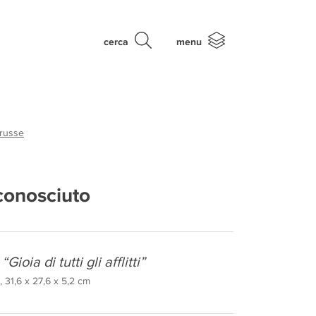
cerca
menu
 russe
conosciuto
Gioia di tutti gli afflitti”
 31,6 x 27,6 x 5,2 cm