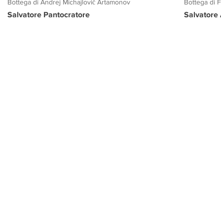
Bottega di Andrej Michajlovič Artamonov
Bottega di 
Salvatore Pantocratore
Salvatore
PROGETTO CULTURA
INFORMAZIONI
CONTATTI