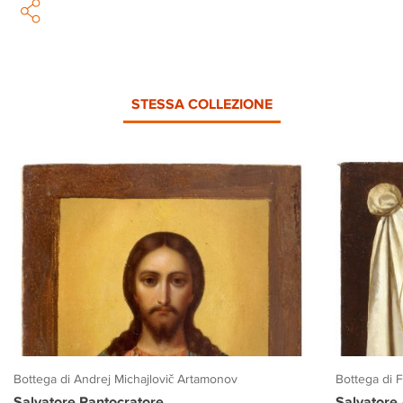
STESSA COLLEZIONE
Bottega di Andrej Michajlovič Artamonov
Bottega di 
Salvatore Pantocratore
Salvatore