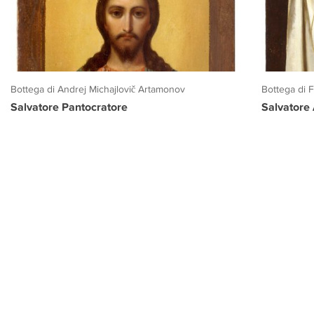
Bottega di Andrej Michajlovič Artamonov
Bottega di 
Salvatore Pantocratore
Salvatore
PROGETTO CULTURA
INFORMAZIONI