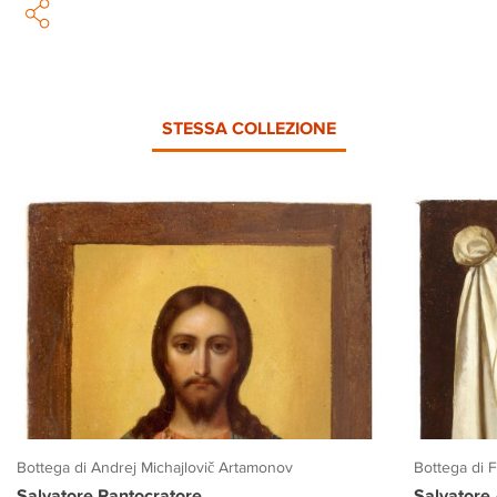
STESSA COLLEZIONE
Bottega di Andrej Michajlovič Artamonov
Bottega di 
Salvatore Pantocratore
Salvatore