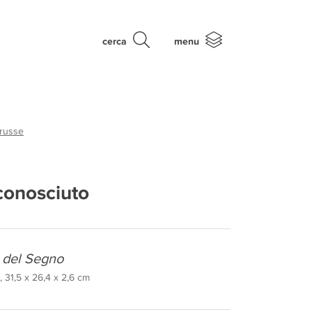
cerca
menu
 russe
conosciuto
 del Segno
 31,5 x 26,4 x 2,6 cm