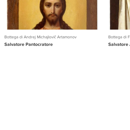
Bottega di Andrej Michajlovič Artamonov
Bottega di 
Salvatore Pantocratore
Salvatore
PROGETTO CULTURA
INFORMAZIONI