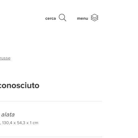
cerca
menu
 russe
conosciuto
 alata
 130,4 x 54,3 x 1 cm