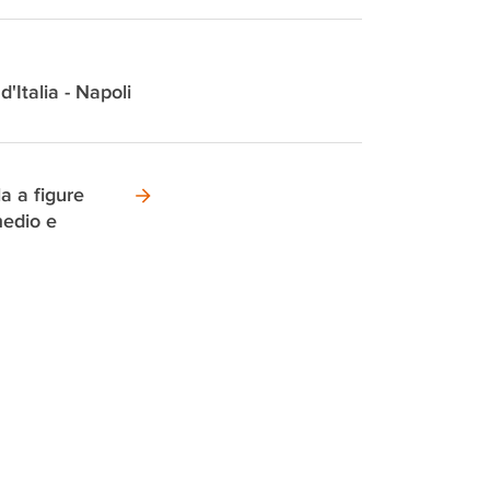
d'Italia - Napoli
a a figure
medio e