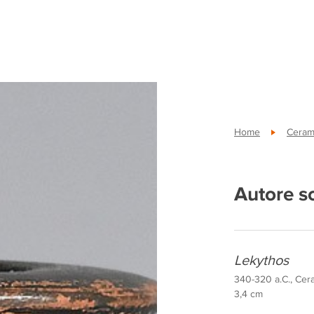
Home
Cerami
Autore s
Lekythos
340-320 a.C., Cera
3,4 cm