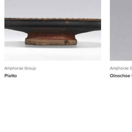
Amphorae Group
Amphorae 
Piatto
Oinochoe t