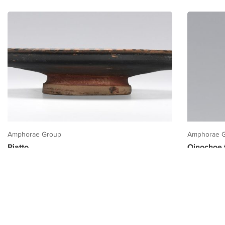
Amphorae Group
Amphorae 
Piatto
Oinochoe t