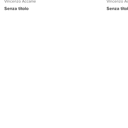
Vincenzo Accame
Vincenzo A
Senza titolo
Senza titol
PROGETTO CULTURA
INFORMAZIONI
CONTATTI