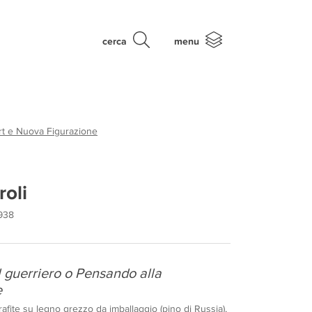
cerca
menu
rt e Nuova Figurazione
roli
1938
l guerriero o Pensando alla
e
afite su legno grezzo da imballaggio (pino di Russia),