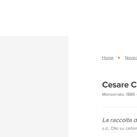
Home
Novece
Cesare C
Monserrato, 1886 -
La raccolta 
s.d., Olio su cart