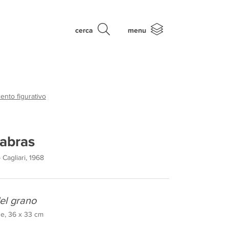
cerca
menu
nto figurativo
abras
 Cagliari, 1968
del grano
one, 36 x 33 cm