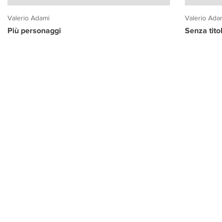
Valerio Adami
Valerio Ada
Più personaggi
Senza tito
PROGETTO CULTURA
INFORMAZIONI
CONTATTI