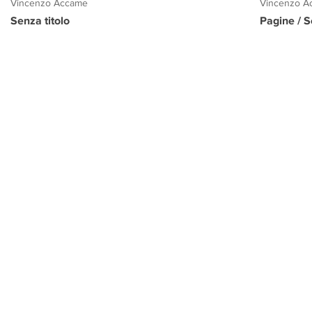
Vincenzo Accame
Vincenzo A
Senza titolo
Pagine / S
PROGETTO CULTURA
INFORMAZIONI
CONTATTI