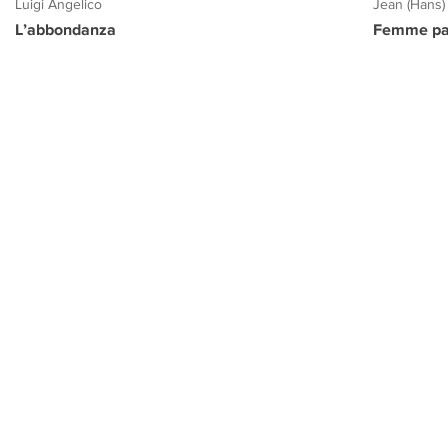
Luigi Angelico
Jean (Hans)
L’abbondanza
Femme pa
PROGETTO CULTURA
INFORMAZIONI
CONTATTI