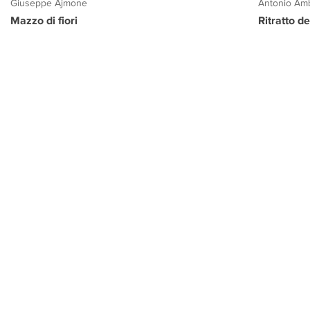
Giuseppe Ajmone
Antonio Amb
Mazzo di fiori
Ritratto d
PROGETTO CULTURA
INFORMAZIONI
CONTATTI