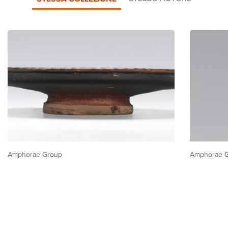
Amphorae Group
Amphorae 
Piatto
Oinochoe t