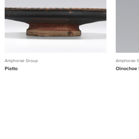
Amphorae Group
Amphorae 
Piatto
Oinochoe t
PROGETTO CULTURA