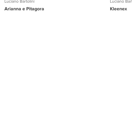
Luciano Bartolini
Luciano Bart
Arianna e Pitagora
Kleenex
PROGETTO CULTURA
INFORMAZIONI
CONTATTI