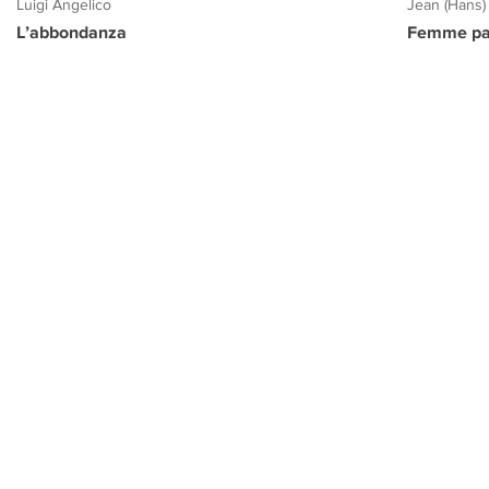
Luigi Angelico
Jean (Hans)
L’abbondanza
Femme pa
PROGETTO CULTURA
INFORMAZIONI
CONTATTI