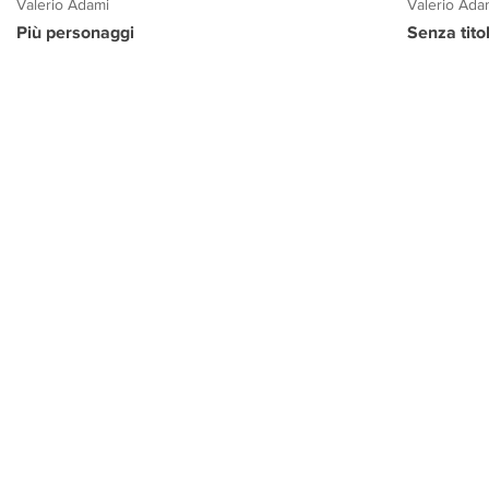
Valerio Adami
Valerio Ada
Più personaggi
Senza tito
PROGETTO CULTURA
INFORMAZIONI
CONTATTI