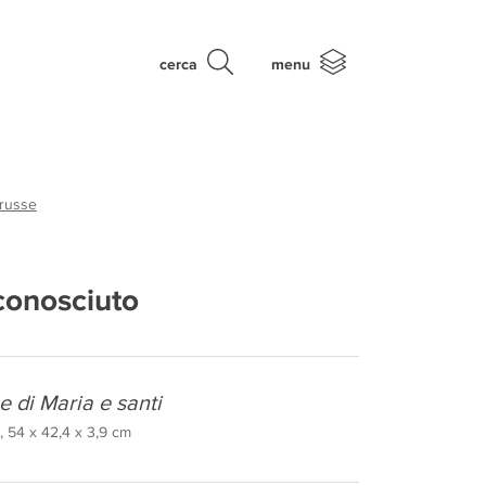
cerca
menu
 russe
conosciuto
 di Maria e santi
, 54 x 42,4 x 3,9 cm