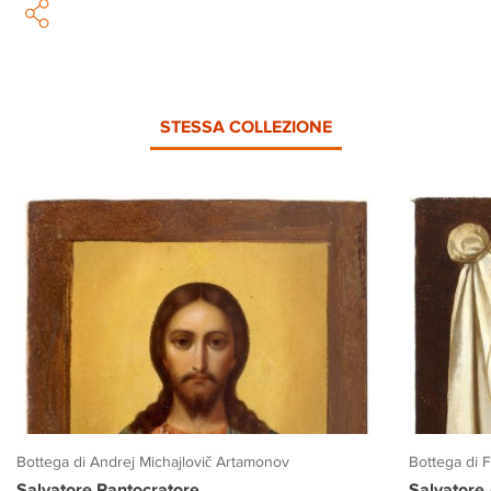
STESSA COLLEZIONE
Bottega di Andrej Michajlovič Artamonov
Bottega di 
Salvatore Pantocratore
Salvatore