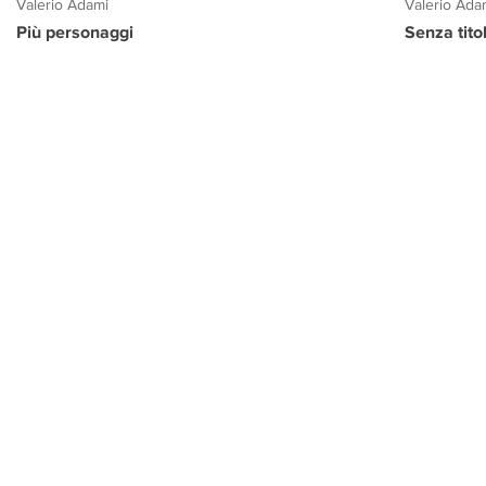
Valerio Adami
Valerio Ada
Più personaggi
Senza tito
PROGETTO CULTURA
INFORMAZIONI
CONTATTI