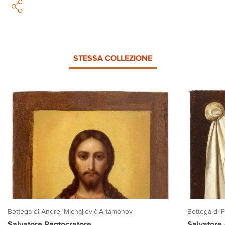
STESSA COLLEZIONE
Bottega di Andrej Michajlovič Artamonov
Bottega di 
Salvatore Pantocratore
Salvatore