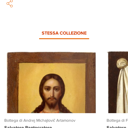
STESSA COLLEZIONE
Bottega di Andrej Michajlovič Artamonov
Bottega di 
Salvatore Pantocratore
Salvatore