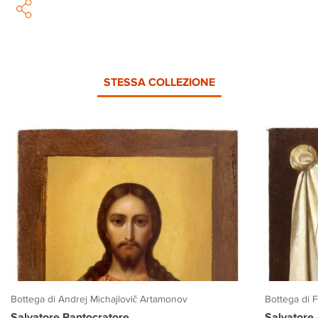
STESSA COLLEZIONE
Bottega di Andrej Michajlovič Artamonov
Bottega di 
Salvatore Pantocratore
Salvatore