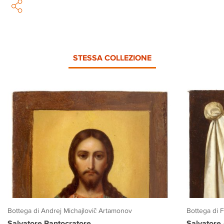
STESSA COLLEZIONE
Bottega di Andrej Michajlovič Artamonov
Bottega di 
Salvatore Pantocratore
Salvatore