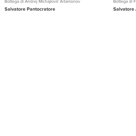
Bottega di Andrej Michajlovič Artamonov
Bottega di 
Salvatore Pantocratore
Salvatore
PROGETTO CULTURA
INFORMAZIONI
CONTATTI